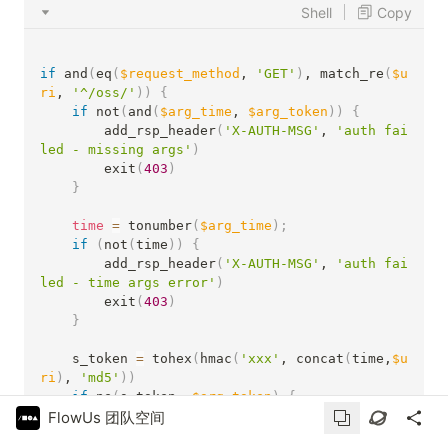
Shell
Copy
if
 and
(
eq
(
$request_method
, 
'GET'
)
, match_re
(
$u
ri
, 
'^/oss/'
))
{
if
 not
(
and
(
$arg_time
, 
$arg_token
))
{
        add_rsp_header
(
'X-AUTH-MSG'
, 
'auth fai
led - missing args'
)
        exit
(
403
)
}
time
=
 tonumber
(
$arg_time
)
;
if
(
not
(
time
))
{
        add_rsp_header
(
'X-AUTH-MSG'
, 
'auth fai
led - time args error'
)
        exit
(
403
)
}
    s_token 
=
 tohex
(
hmac
(
'xxx'
, concat
(
time,
$u
ri
)
, 
'md5'
))
if
 ne
(
s_token, 
$arg_token
)
{
FlowUs 团队空间
        add_rsp_header
(
'X-AUTH-MSG'
, 
'auth fai
led - token error'
)