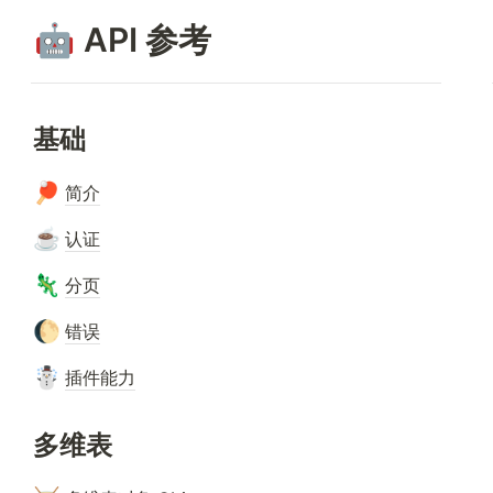
🤖
 API 参考
基础
🏓
简介
☕
认证
🦎
分页
🌔
错误
☃️
插件
能力
多维表