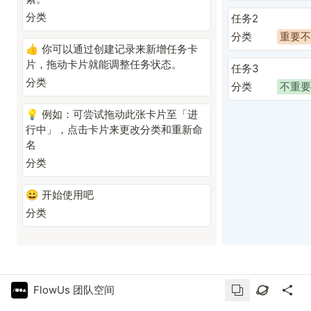
分类
任务2
分类
重要不
你可以通过
创建记录
来新增任务
卡
👍
片
，拖动卡片
就能调整任务
状态。
任务3
分类
分类
不重要
例如：可尝试拖动此张卡片至「进
💡
行中」，点击卡片来更改
分类和重新命
名
分类
开始使用
吧
😀
分类
FlowUs 团队空间