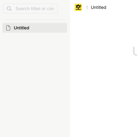
空
Untitled
Untitled